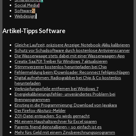
Social Media
1
Software
21
Webdesign
1
Artikel-Tipps Software
Gleiche Laufzeit, präzisere Anzeige: Notebook-Akku kalibrieren
Schutz vor Schadsoftware durch kostenlose Antivirenscanner
Die Wasserwaage stets dabei mit einer Wasserwaagen-App
Creatix Saa7131 Treiber für Windows 7 aktualisieren
Stimmverzerrer kostenlos herunterladen bei Chip
Fehlermeldung beim JDownloader: Reconnect fehlgeschlagen
Digital aufnehmen: Radiograbber bei Chip & Co kostenlos
herunterladen
Verknüpfungspfeile entfernen bei Windows 7
Energiekalibrierungsfehler- unverändertes Problem bei
Brennprogrammen
Einstieg in die Programmierung: Download von Javakara
Der Firefox-Absturz-Melder
Z01-Datei entpacken: So wirds gemacht
Mit einem Haushaltsrechner für Excel sparen
Parents friend deinstallieren – so einfach ist es
Mehr fürs Geld mit einem Zinsberechnungsprogramm