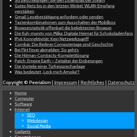
So beschleunigen Sie den Download bei Steam
Gutes Netz bis in den letzten Winkel: WLAN-Empfang
verstärken
Gmail: Lesebestätigung anfordern oder senden
Tastenkombinationen zum Ausschalten der Mobilbox
Browserstatistik offenbart die beliebtesten Browser
Die Kuh-munity von Milka: Digitale Heimat für Schokoladenfans
IPv6 Konnektivität: Kein Netzwerkzugriff
Combär: Die Berliner Computertage sind Geschichte
Bei Flirt Fever abmelden: So geht’s
Die Hitman-Contracts-Komplettlösung
Patch: Empire Earth – Zeitalter der Eroberungen
Die Vorteile einer Türfreisprechanlage
Was bedeutet „Leck mich Amoka“?
Copyright © Peerialism |
Impressum
|
Rechtliches
|
Datenschutz
Home
Computer
Software
Internet
SEO
Webdesign
Social Media
Gadgets
Smartphones