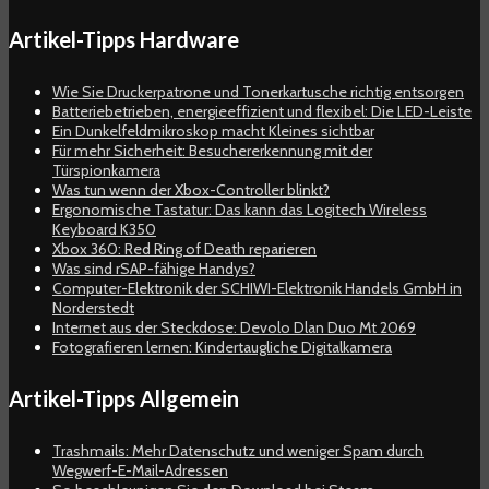
Artikel-Tipps Hardware
Wie Sie Druckerpatrone und Tonerkartusche richtig entsorgen
Batteriebetrieben, energieeffizient und flexibel: Die LED-Leiste
Ein Dunkelfeldmikroskop macht Kleines sichtbar
Für mehr Sicherheit: Besuchererkennung mit der
Türspionkamera
Was tun wenn der Xbox-Controller blinkt?
Ergonomische Tastatur: Das kann das Logitech Wireless
Keyboard K350
Xbox 360: Red Ring of Death reparieren
Was sind rSAP-fähige Handys?
Computer-Elektronik der SCHIWI-Elektronik Handels GmbH in
Norderstedt
Internet aus der Steckdose: Devolo Dlan Duo Mt 2069
Fotografieren lernen: Kindertaugliche Digitalkamera
Artikel-Tipps Allgemein
Trashmails: Mehr Datenschutz und weniger Spam durch
Wegwerf-E-Mail-Adressen