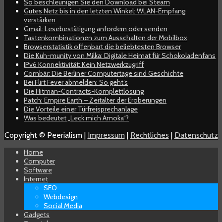
So beschleunigen Sie den Download bei Steam
Gutes Netz bis in den letzten Winkel: WLAN-Empfang
verstärken
Gmail: Lesebestätigung anfordern oder senden
Tastenkombinationen zum Ausschalten der Mobilbox
Browserstatistik offenbart die beliebtesten Browser
Die Kuh-munity von Milka: Digitale Heimat für Schokoladenfans
IPv6 Konnektivität: Kein Netzwerkzugriff
Combär: Die Berliner Computertage sind Geschichte
Bei Flirt Fever abmelden: So geht’s
Die Hitman-Contracts-Komplettlösung
Patch: Empire Earth – Zeitalter der Eroberungen
Die Vorteile einer Türfreisprechanlage
Was bedeutet „Leck mich Amoka“?
Copyright © Peerialism |
Impressum
|
Rechtliches
|
Datenschutz
Home
Computer
Software
Internet
SEO
Webdesign
Social Media
Gadgets