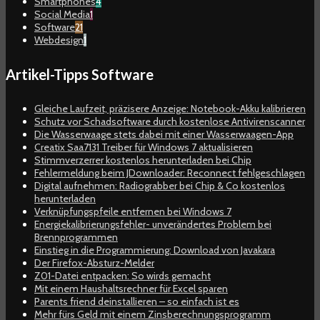
Smartphones
4
Social Media
1
Software
21
Webdesign
1
Artikel-Tipps Software
Gleiche Laufzeit, präzisere Anzeige: Notebook-Akku kalibrieren
Schutz vor Schadsoftware durch kostenlose Antivirenscanner
Die Wasserwaage stets dabei mit einer Wasserwaagen-App
Creatix Saa7131 Treiber für Windows 7 aktualisieren
Stimmverzerrer kostenlos herunterladen bei Chip
Fehlermeldung beim JDownloader: Reconnect fehlgeschlagen
Digital aufnehmen: Radiograbber bei Chip & Co kostenlos
herunterladen
Verknüpfungspfeile entfernen bei Windows 7
Energiekalibrierungsfehler- unverändertes Problem bei
Brennprogrammen
Einstieg in die Programmierung: Download von Javakara
Der Firefox-Absturz-Melder
Z01-Datei entpacken: So wirds gemacht
Mit einem Haushaltsrechner für Excel sparen
Parents friend deinstallieren – so einfach ist es
Mehr fürs Geld mit einem Zinsberechnungsprogramm