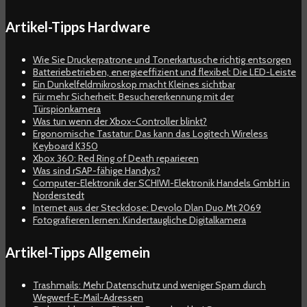
Artikel-Tipps Hardware
Wie Sie Druckerpatrone und Tonerkartusche richtig entsorgen
Batteriebetrieben, energieeffizient und flexibel: Die LED-Leiste
Ein Dunkelfeldmikroskop macht Kleines sichtbar
Für mehr Sicherheit: Besuchererkennung mit der
Türspionkamera
Was tun wenn der Xbox-Controller blinkt?
Ergonomische Tastatur: Das kann das Logitech Wireless
Keyboard K350
Xbox 360: Red Ring of Death reparieren
Was sind rSAP-fähige Handys?
Computer-Elektronik der SCHIWI-Elektronik Handels GmbH in
Norderstedt
Internet aus der Steckdose: Devolo Dlan Duo Mt 2069
Fotografieren lernen: Kindertaugliche Digitalkamera
Artikel-Tipps Allgemein
Trashmails: Mehr Datenschutz und weniger Spam durch
Wegwerf-E-Mail-Adressen