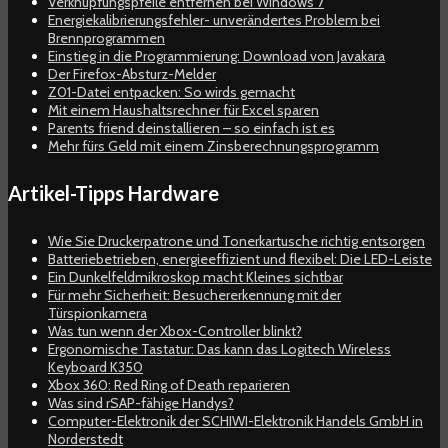
Verknüpfungspfeile entfernen bei Windows 7
Energiekalibrierungsfehler- unverändertes Problem bei
Brennprogrammen
Einstieg in die Programmierung: Download von Javakara
Der Firefox-Absturz-Melder
Z01-Datei entpacken: So wirds gemacht
Mit einem Haushaltsrechner für Excel sparen
Parents friend deinstallieren – so einfach ist es
Mehr fürs Geld mit einem Zinsberechnungsprogramm
Artikel-Tipps Hardware
Wie Sie Druckerpatrone und Tonerkartusche richtig entsorgen
Batteriebetrieben, energieeffizient und flexibel: Die LED-Leiste
Ein Dunkelfeldmikroskop macht Kleines sichtbar
Für mehr Sicherheit: Besuchererkennung mit der
Türspionkamera
Was tun wenn der Xbox-Controller blinkt?
Ergonomische Tastatur: Das kann das Logitech Wireless
Keyboard K350
Xbox 360: Red Ring of Death reparieren
Was sind rSAP-fähige Handys?
Computer-Elektronik der SCHIWI-Elektronik Handels GmbH in
Norderstedt