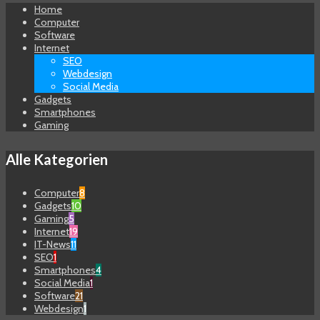
Home
Computer
Software
Internet
SEO
Webdesign
Social Media
Gadgets
Smartphones
Gaming
Alle Kategorien
Computer
8
Gadgets
10
Gaming
5
Internet
19
IT-News
11
SEO
1
Smartphones
4
Social Media
1
Software
21
Webdesign
1