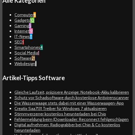
Alle Kategorien
Computer
8
Gadgets
10
Gaming
5
Internet
19
IT-News
11
SEO
1
Smartphones
4
Social Media
1
Software
21
Webdesign
1
Artikel-Tipps Software
Gleiche Laufzeit, präzisere Anzeige: Notebook-Akku kalibrieren
Schutz vor Schadsoftware durch kostenlose Antivirenscanner
Die Wasserwaage stets dabei mit einer Wasserwaagen-App
Creatix Saa7131 Treiber für Windows 7 aktualisieren
Stimmverzerrer kostenlos herunterladen bei Chip
Fehlermeldung beim JDownloader: Reconnect fehlgeschlagen
Digital aufnehmen: Radiograbber bei Chip & Co kostenlos
herunterladen