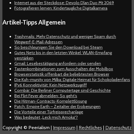
Internet aus der Steckdose: Devolo Dlan Duo Mt 2069
Fotografieren lernen: Kindertaugliche Digitalkamera
Artikel-Tipps Allgemein
Trashmails: Mehr Datenschutz und weniger Spam durch
Wegwerf-E-Mail-Adressen
So beschleunigen Sie den Download bei Steam
Gutes Netz bis in den letzten Winkel: WLAN-Empfang
verstärken
Gmail: Lesebestätigung anfordern oder senden
Tastenkombinationen zum Ausschalten der Mobilbox
Browserstatistik offenbart die beliebtesten Browser
Die Kuh-munity von Milka: Digitale Heimat für Schokoladenfans
IPv6 Konnektivität: Kein Netzwerkzugriff
Combär: Die Berliner Computertage sind Geschichte
Bei Flirt Fever abmelden: So geht’s
Die Hitman-Contracts-Komplettlösung
Patch: Empire Earth – Zeitalter der Eroberungen
Die Vorteile einer Türfreisprechanlage
Was bedeutet „Leck mich Amoka“?
Copyright © Peerialism |
Impressum
|
Rechtliches
|
Datenschutz